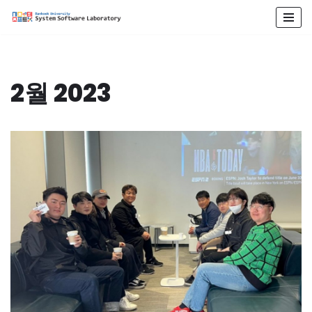
콘
텐
츠
2월 2023
로
건
너
뛰
기