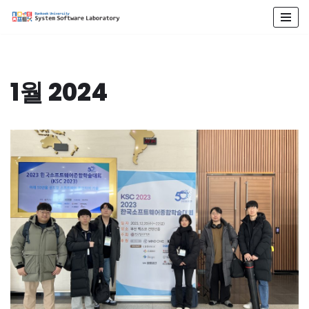
콘
텐
츠
1월 2024
로
건
너
뛰
기