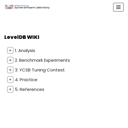
콘
텐
츠
로
LevelDB WIKI
건
너
+
1. Analysis
뛰
+
2. Benchmark Experiments
기
+
3. YCSB Tuning Contest
+
4. Practice
+
5. References