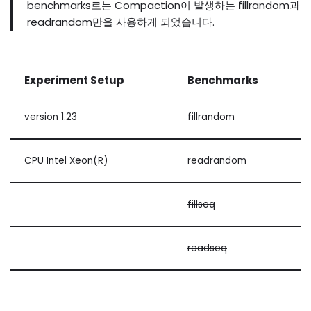
benchmarks로는 Compaction이 발생하는 fillrandom과
readrandom만을 사용하게 되었습니다.
Experiment Setup
Benchmarks
version 1.23
fillrandom
CPU Intel Xeon(R)
readrandom
fillseq
readseq