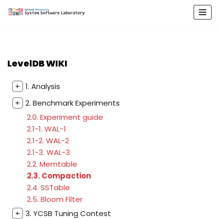
콘
텐
츠
로
LevelDB WIKI
건
너
+
1. Analysis
뛰
+
2. Benchmark Experiments
기
2.0. Experiment guide
2.1-1. WAL-1
2.1-2. WAL-2
2.1-3. WAL-3
2.2. Memtable
2.3. Compaction
2.4. SSTable
2.5. Bloom Filter
+
3. YCSB Tuning Contest