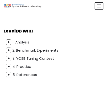
콘
텐
츠
로
LevelDB WIKI
건
너
+
1. Analysis
뛰
+
2. Benchmark Experiments
기
+
3. YCSB Tuning Contest
+
4. Practice
+
5. References